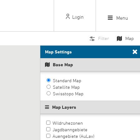
Login
Menu
Filter
Map
Map Settings
Base Map
Standard Map
Satellite Map
Swisstopo Map
Map Layers
Wildruhezonen
Jagdbanngebiete
Auengebiete (AuLav)